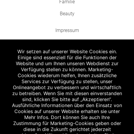
Familie
Beauty
Impressum
Datenschutz
Wir setzen auf unserer Website Cookies ein.
Barrierefreiheit
Einige sind essenziell für die Funktionen der
Website und um Ihnen unseren Webdienst zur
Verfügung stellen zu können. Marketing-
Cookies wiederum helfen, Ihnen zusätzliche
Services zur Verfügung zu stellen, unser
Onlineangebot zu verbessern und wirtschaftlich
Abgabe in haushaltsüblichen Mengen, solange der Vorrat reicht. Für Druck-
zu betreiben. Wenn Sie mit diesen einverstanden
und Satzfehler keine Haftung.
sind, klicken Sie bitte auf „Akzeptieren“.
1
Zu Risiken und Nebenwirkungen lesen Sie die Packungsbeilage und fragen
Ausführliche Informationen über den Einsatz von
Sie Ihren Arzt oder Apotheker.
Cookies auf unserer Website erhalten sie unter
2
Angabe nach der deutschen Arzneimitteltaxe Apothekenerstattungspreis
Mehr Infos. Dort können Sie auch Ihre
(AEP). Der AEP ist keine unverbindliche Preisempfehlung der Hersteller. Der
AEP ist ein von den Apotheken in Ansatz gebrachter Preis für rezeptfreie
Zustimmung für Marketing-Cookies geben oder
Arzneimittel. Er entspricht in der Höhe dem für Apotheken verbindlichen
diese in die Zukunft gerichtet jederzeit
Abgabepreis, zu dem eine Apotheke in bestimmten Fällen (z.B. bei Kindern