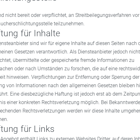
nd nicht bereit oder verpflichtet, an Streitbeilegungsverfahren vor
ucherschlichtungsstelle teilzunehmen.
tung für Inhalte
ensteanbieter sind wir für eigene Inhalte auf diesen Seiten nach 
einen Gesetzen verantwortlich. Als Diensteanbieter jedoch nicht
ichtet, übermittelte oder gespeicherte fremde Informationen zu
achen oder nach Umständen zu forschen, die auf eine rechtswid
eit hinweisen. Verpflichtungen zur Entfernung oder Sperrung der
ng von Informationen nach den allgemeinen Gesetzen bleiben h
hrt. Eine diesbezügliche Haftung ist jedoch erst ab dem Zeitpun
nis einer konkreten Rechtsverletzung möglich. Bei Bekanntwerd
rechenden Rechtsverletzungen werden wir diese Inhalte umgehe
nen.
tung für Links
Angebot enthält Links zu externen Websites Dritter, auf deren In