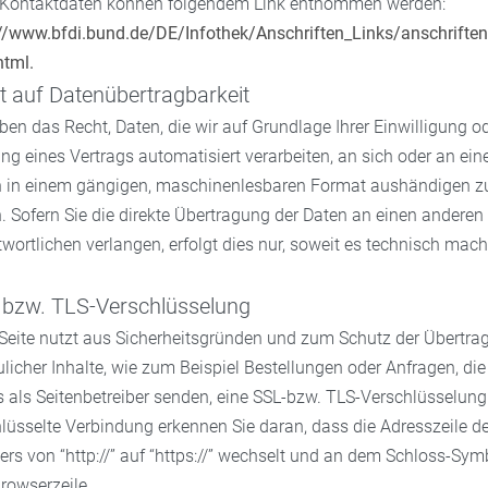
 Kontaktdaten können folgendem Link entnommen werden:
://www.bfdi.bund.de/DE/Infothek/Anschriften_Links/anschriften_
html.
t auf Datenübertragbarkeit
ben das Recht, Daten, die wir auf Grundlage Ihrer Einwilligung od
ung eines Vertrags automatisiert verarbeiten, an sich oder an ein
en in einem gängigen, maschinenlesbaren Format aushändigen z
. Sofern Sie die direkte Übertragung der Daten an einen anderen
wortlichen verlangen, erfolgt dies nur, soweit es technisch mac
 bzw. TLS-Verschlüsselung
 Seite nutzt aus Sicherheitsgründen und zum Schutz der Übertra
ulicher Inhalte, wie zum Beispiel Bestellungen oder Anfragen, die
 als Seitenbetreiber senden, eine SSL-bzw. TLS-Verschlüsselung
lüsselte Verbindung erkennen Sie daran, dass die Adresszeile d
rs von “http://” auf “https://” wechselt und an dem Schloss-Sym
Browserzeile.