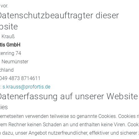
 vor.
Datenschutzbeauftragter dieser
site
n Krauß
rtis GmbH
tenring 74
 Neumünster
chland
 +049 4873 8714611
l:
s.krauss@profortis.de
Datenerfassung auf unserer Website
ies
ternetseiten verwenden teilweise so genannte Cookies. Cookies r
rem Rechner keinen Schaden an und enthalten keine Viren. Cook
 dazu, unser Angebot nutzerfreundlicher, effektiver und sicherer