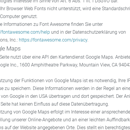
tigtes Interesse im Sinne von Art. 6 Abs. 1 lit. f DSGVO dar.
hr Browser Web Fonts nicht unterstützt, wird eine Standardschri
 Computer genutzt.
re Informationen zu Font Awesome finden Sie unter
://fontawesome.com/help
und in der Datenschutzerklärung von
ons, Inc.:
https://fontawesome.com/privacy
.
le Maps
Seite nutzt über eine API den Kartendienst Google Maps. Anbieter
oogle Inc., 1600 Amphitheatre Parkway, Mountain View, CA 9404
tzung der Funktionen von Google Maps ist es notwendig, Ihre I
e zu speichern. Diese Informationen werden in der Regel an ein
 von Google in den USA übertragen und dort gespeichert. Der An
 Seite hat keinen Einfluss auf diese Datenübertragung.
utzung von Google Maps erfolgt im Interesse einer ansprechend
llung unserer Online-Angebote und an einer leichten Auffindbark
s auf der Website angegebenen Orte. Dies stellt ein berechtigtes