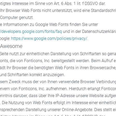
tigtes Interesse im Sinne von Art. 6 Abs. 1 lit. f DSGVO dar.
hr Browser Web Fonts nicht unterstützt, wird eine Standardschri
 Computer genutzt.
e Informationen zu Google Web Fonts finden Sie unter
//developers.google.com/fonts/faq
und in der Datenschutzerklä
oogle:
https://www.google.com/policies/privacy/
.
 Awesome
Seite nutzt zur einheitlichen Darstellung von Schriftarten so gen
nts, die von Fonticons, Inc. bereitgestellt werden. Beim Aufruf e
lädt Ihr Browser die benötigten Web Fonts in ihren Browsercache
und Schriftarten korrekt anzuzeigen.
esem Zweck muss der von Ihnen verwendete Browser Verbindun
rvern von Fonticons, Inc. aufnehmen. Hierdurch erlangt Fontico
enntnis darüber, dass über Ihre IP-Adresse unsere Website aufge
 Die Nutzung von Web Fonts erfolgt im Interesse einer einheitli
sprechenden Darstellung unserer Online-Angebote. Dies stellt e