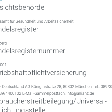
sichtsbehörde
samt für Gesundheit und Arbeitssicherheit
delsregister
berg
delsregisternummer
5001
riebshaftpflichtversicherung
nz Deutschland AG Königinstraße 28, 80802 München Tel.: 089/
089/4400102 E-Mail-Sammelpostfach: info@allianz.de
braucher­streit­beilegung/Universal­
lichtungs­stelle