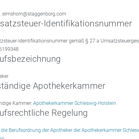
l.:elmshorn@staggenborg.com
atzsteuer-Identifikationsnummer
zsteuer-Identifikationsnummer gemäß § 27 a Umsatzsteuergese
6199348
ufsbezeichnung
eker
ständige Apothekerkammer
ndige Kammer:
Apothekerkammer Schleswig-Holstein
ufsrechtliche Regelung
lt die Berufsordnung der Apotheker der Apothekerkammer Schles
in