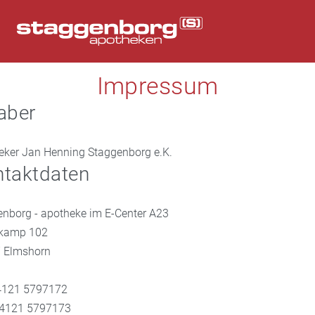
Impressum
aber
eker Jan Henning Staggenborg e.K.
taktdaten
enborg - apotheke im E-Center A23
kamp 102
 Elmshorn
04121 5797172
04121 5797173