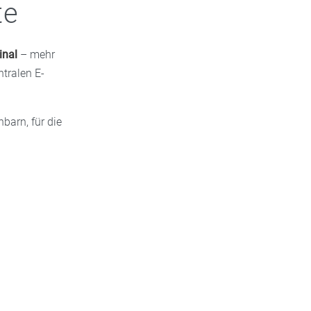
te
inal
– mehr
tralen E-
barn, für die