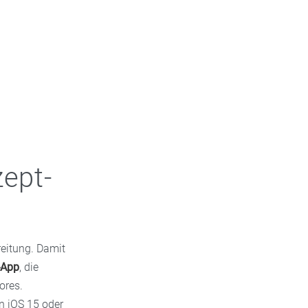
zept-
reitung. Damit
-App
, die
ores.
n iOS 15 oder