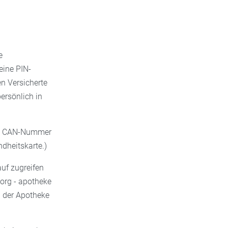
e
eine PIN-
n Versicherte
ersönlich in
gen CAN-Nummer
ndheitskarte.)
uf zugreifen
org - apotheke
n der Apotheke