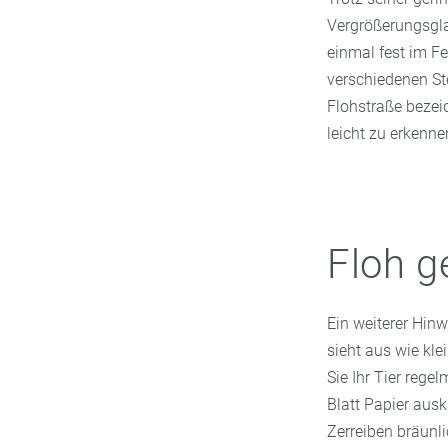
Vergrößerungsgla
einmal fest im Fe
verschiedenen Ste
Flohstraße bezeic
leicht zu erkenne
Floh g
Ein weiterer Hin
sieht aus wie kl
Sie Ihr Tier reg
Blatt Papier aus
Zerreiben bräunli