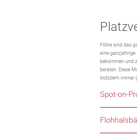
Platzv
Flöhe sind das g
eine ganzjährige
bekommen und zu h
beraten. Diese M
trotzdem immer 
Spot-on-Pr
Wirksame Mittel 
Produkte (engl.: 
Flohhalsb
für Hunde und fü
dosiert werden m
Flohhalsbänder, z