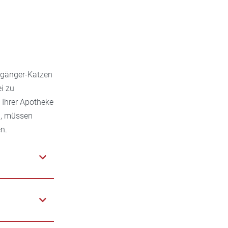
eigänger-Katzen
i zu
 Ihrer Apotheke
h, müssen
n.
 Spot-on-
l. Sie sind
 genauestens
zwischen die
ind eine