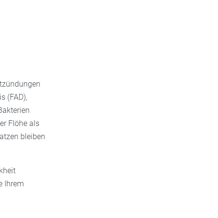
Entzündungen
s (FAD),
Bakterien
r Flöhe als
atzen bleiben
kheit
e Ihrem