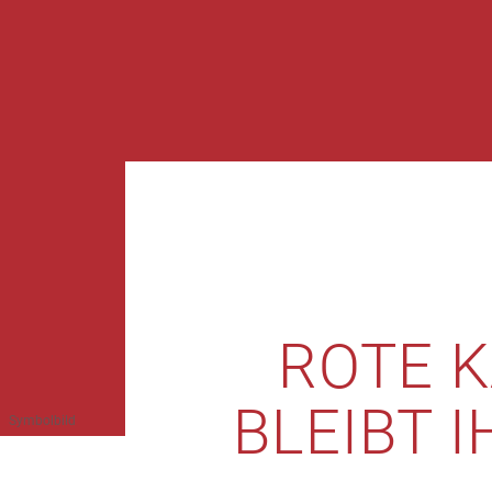
ROTE K
BLEIBT 
Symbolbild