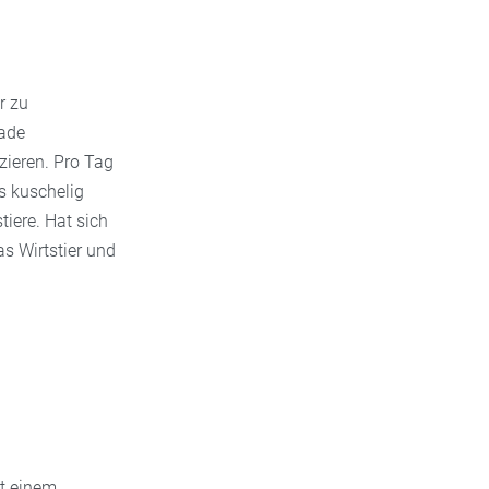
r zu
rade
zieren. Pro Tag
es kuschelig
tiere. Hat sich
as Wirtstier und
it einem