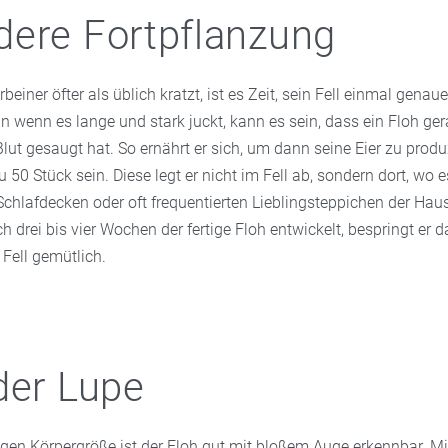
ere Fortpflanzung
beiner öfter als üblich kratzt, ist es Zeit, sein Fell einmal genaue
n wenn es lange und stark juckt, kann es sein, dass ein Floh ge
ut gesaugt hat. So ernährt er sich, um dann seine Eier zu produ
 50 Stück sein. Diese legt er nicht im Fell ab, sondern dort, wo 
Schlafdecken oder oft frequentierten Lieblingsteppichen der Haus
h drei bis vier Wochen der fertige Floh entwickelt, bespringt er d
Fell gemütlich.
der Lupe
ingen Körpergröße ist der Floh gut mit bloßem Auge erkennbar. M