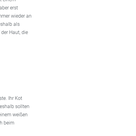
aber erst
immer wieder an
eshalb als
der Haut, die
te. Ihr Kot
eshalb sollten
 einem weißen
ch beim