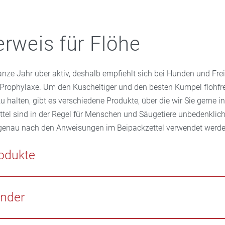
erweis für Flöhe
anze Jahr über aktiv, deshalb empfiehlt sich bei Hunden und Fr
 Prophylaxe. Um den Kuscheltiger und den besten Kumpel flohfre
alten, gibt es verschiedene Produkte, über die wir Sie gerne in
ittel sind in der Regel für Menschen und Säugetiere unbedenklic
genau nach den Anweisungen im Beipackzettel verwendet werde
odukte
gegen Flöhe – sowohl bei Befall wie auch zur Prophylaxe – sind
spot on = auftröpfeln) mit dem Wirkstoff Imidacloprid oder Fiproni
änder
r Katzen geeignet, wobei hier abhängig vom Gewicht des Tieres
uss. Die Lösungen werden mit einer Pipette in den Nacken oder 
um Beispiel mit den Wirkstoffen Flumethrin und Imidacloprid, s