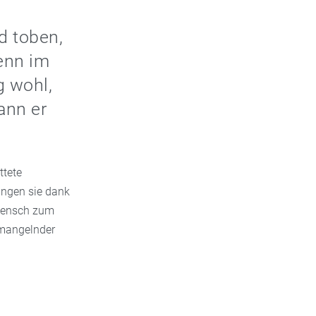
d toben,
Denn im
g wohl,
ann er
ttete
ingen sie dank
 Mensch zum
 mangelnder