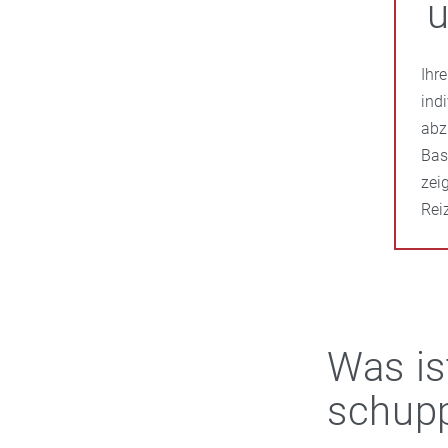
u
Ihr
ind
abz
Bas
zei
Rei
Was is
schupp