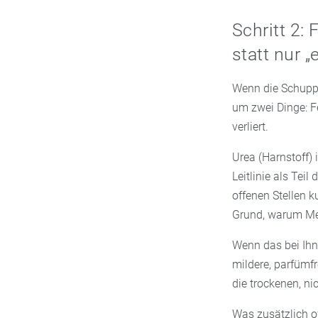
Schritt 2: 
statt nur 
Wenn die Schuppen
um zwei Dinge: F
verliert.
Urea (Harnstoff) 
Leitlinie als Tei
offenen Stellen k
Grund, warum Me
Wenn das bei Ihne
mildere, parfümfr
die trockenen, ni
Was zusätzlich of