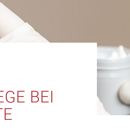
EGE BEI
TE