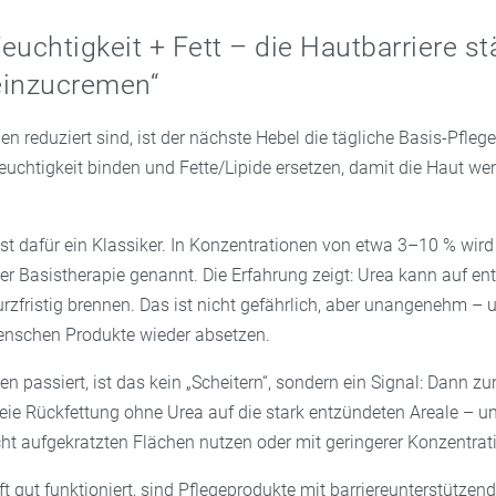
Feuchtigkeit + Fett – die Hautbarriere st
„einzucremen“
 reduziert sind, ist der nächste Hebel die tägliche Basis-Pflege
euchtigkeit binden und Fette/Lipide ersetzen, damit die Haut we
ist dafür ein Klassiker. In Konzentrationen von etwa 3–10 % wird 
l der Basistherapie genannt. Die Erfahrung zeigt: Urea kann auf e
urzfristig brennen. Das ist nicht gefährlich, aber unangenehm – 
nschen Produkte wieder absetzen.
n passiert, ist das kein „Scheitern“, sondern ein Signal: Dann z
eie Rückfettung ohne Urea auf die stark entzündeten Areale – un
cht aufgekratzten Flächen nutzen oder mit geringerer Konzentrati
t gut funktioniert, sind Pflegeprodukte mit barriereunterstützend