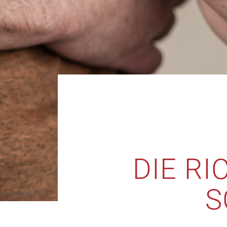
DIE RI
S
Symbolbild