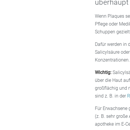
überhaup
Wenn Plaques sehr
Pflege oder Medi
Schuppen gezielt
Dafür werden in d
Salicylsäure oder
Konzentrationen.
Wichtig:
Salicylsä
über die Haut au
großflächig und
sind z. B. in der
R
Für Erwachsene gi
(z. B. sehr große
apotheke im E-Ce