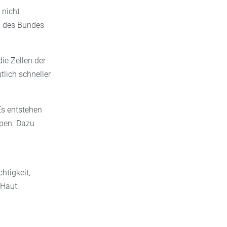
 nicht
ng des Bundes
ie Zellen der
tlich schneller
 Es entstehen
ppen. Dazu
chtigkeit,
 Haut.