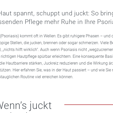
aut spannt, schuppt und juckt: So brin
ssenden Pflege mehr Ruhe in Ihre Psori
(Psoriasis) kommt oft in Wellen: Es gibt ruhigere Phasen – und 
ppige Stellen, die jucken, brennen oder sogar schmerzen. Viele B
 „nichts hilft wirklich“. Auch wenn Psoriasis nicht „wegzucremen“ 
r richtigen Hautpflege spürbar erleichtern. Eine konsequente Bas
ie Hautbarriere stärken, Juckreiz reduzieren und die Wirkung ärz
ützen. Hier erfahren Sie, was in der Haut passiert – und wie Sie 
stauglichen Routine viel erreichen können.
enn’s juckt