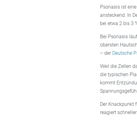
Psoriasis ist ein
ansteckend. In D
bei etwa 2 bis 3 
Bei Psoriasis läu
obersten Hautschi
– der
Deutsche P
Weil die Zellen da
die typischen Pla
kommt Entzündun
Spannungsgefühl
Der Knackpunkt für
reagiert schnelle