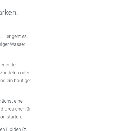
ärken,
. Hier geht es
niger Wasser
er in der
ntzündeten oder
und ein häufiger
unächst eine
d Urea eher für
on starten.
en Lipiden (z.