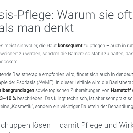
sis-Pflege: Warum sie of
 als man denkt
es meist sinnvoller, die Haut
konsequent
zu pflegen – auch in ruh
r „weicher“ zu werden, sondern die Barriere so stabil zu halten, d
ndocken“.
tende Basistherapie empfohlen wird, findet sich auch in der deu
apie der Psoriasis (AWMF). In dieser Leitlinie wird die Basistherap
Salbengrundlagen
sowie topischen Zubereitungen von
Harnstoff
e 3–10 %
beschrieben. Das klingt technisch, ist aber sehr praktisc
 keine „Kosmetik“, sondern ein wichtiger Baustein der Behandlung
 Schuppen lösen – damit Pflege und Wir