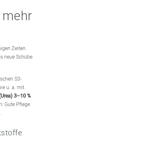
t mehr
igen Zeiten.
ass neue Schübe
tschen S3-
ie u. a. mit
 (Urea) 3–10 %
h: Gute Pflege
.
kstoffe