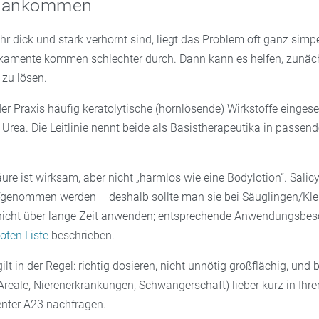
t ankommen
 dick und stark verhornt sind, liegt das Problem oft ganz simpe
kamente kommen schlechter durch. Dann kann es helfen, zunäch
 zu lösen.
er Praxis häufig keratolytische (hornlösende) Wirkstoffe eingeset
 Urea. Die Leitlinie nennt beide als Basistherapeutika in passen
ure ist wirksam, aber nicht „harmlos wie eine Bodylotion“. Salic
fgenommen werden – deshalb sollte man sie bei Säuglingen/Klei
 nicht über lange Zeit anwenden; entsprechende Anwendungsbe
oten Liste
beschrieben.
lt in der Regel: richtig dosieren, nicht unnötig großflächig, und 
 Areale, Nierenerkrankungen, Schwangerschaft) lieber kurz in Ihre
nter A23 nachfragen.