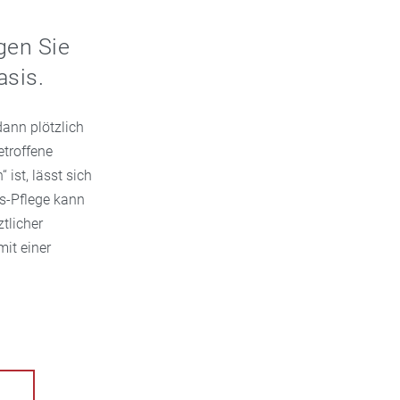
gen Sie
asis.
dann plötzlich
etroffene
ist, lässt sich
is-Pflege kann
tlicher
mit einer