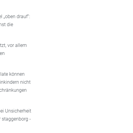
l „oben drauf“:
st die
zt, vor allem
den
ylate können
nkindern nicht
schränkungen
bei Unsicherheit
r staggenborg -