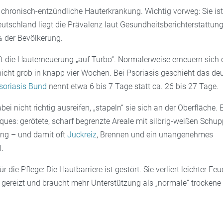
e chronisch-entzündliche Hauterkrankung. Wichtig vorweg: Sie ist
eutschland liegt die Prävalenz laut Gesundheitsberichterstattu
% der Bevölkerung.
ft die Hauterneuerung „auf Turbo“. Normalerweise erneuern sich d
cht grob in knapp vier Wochen. Bei Psoriasis geschieht das deu
soriasis Bund
nennt etwa 6 bis 7 Tage statt ca. 26 bis 27 Tage.
bei nicht richtig ausreifen, „stapeln“ sie sich an der Oberfläche.
ques: gerötete, scharf begrenzte Areale mit silbrig-weißen Schu
g – und damit oft
Juckreiz
, Brennen und ein unangenehmes
.
 die Pflege: Die Hautbarriere ist gestört. Sie verliert leichter Feu
r gereizt und braucht mehr Unterstützung als „normale“ trockene