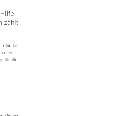
Hilfe
n zählt
 im Notfall
bhaften
g für alle
ten Minuten