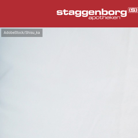
AdobeStock/Shisu_ka