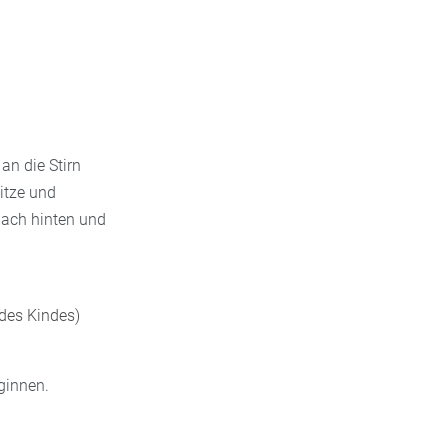
an die Stirn
itze und
 nach hinten und
des Kindes)
ginnen.