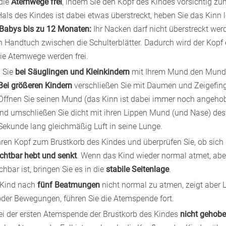
die
Atemwege frei
, indem Sie den Kopf des Kindes vorsichtig z
Hals des Kindes ist dabei etwas überstreckt, heben Sie das Kinn l
 Babys bis zu 12 Monaten:
Ihr Nacken darf nicht überstreckt wer
n Handtuch zwischen die Schulterblätter. Dadurch wird der Kopf
ie Atemwege werden frei.
n Sie
bei Säuglingen und Kleinkindern
mit Ihrem Mund den Mund
Bei größeren Kindern
verschließen Sie mit Daumen und Zeigefin
Öffnen Sie seinen Mund (das Kinn ist dabei immer noch angeho
nd umschließen Sie dicht mit ihren Lippen Mund (und Nase) de
Sekunde lang gleichmäßig Luft in seine Lunge.
hren Kopf zum Brustkorb des Kindes und überprüfen Sie, ob sich 
ichtbar hebt und senkt
. Wenn das Kind wieder normal atmet, abe
hbar ist, bringen Sie es in die
stabile Seitenlage
.
 Kind nach
fünf Beatmungen
nicht normal zu atmen, zeigt aber
der Bewegungen, führen Sie die Atemspende fort.
ei der ersten Atemspende der Brustkorb des Kindes
nicht gehob