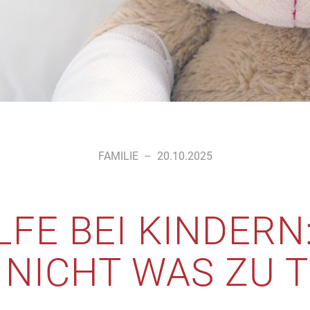
FAMILIE
–
20.10.2025
LFE BEI KINDERN:
 NICHT WAS ZU TU