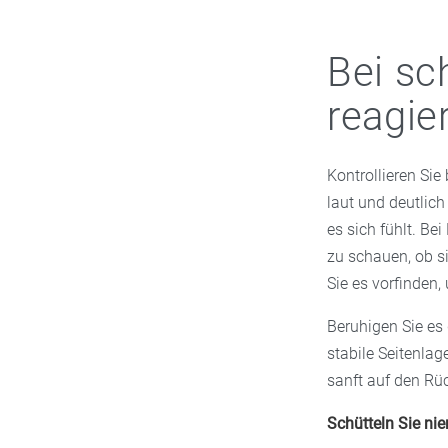
–
Warten Sie auf
gut sichtbare Str
eingetroffen, übe
Bei sc
Legen Sie nie zue
bringt es ins Kr
Leitstellen beantw
reagie
Sie unsicher sind
Kontrollieren Si
laut und deutlic
es sich fühlt. Be
zu schauen, ob si
Sie es vorfinden,
Beruhigen Sie es 
stabile Seitenlag
sanft auf den Rü
Schütteln Sie ni