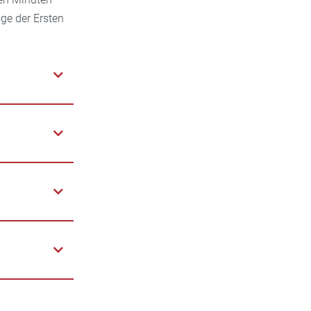
lge der Ersten
den Augen
en Sie es vor
lich, rund um
g,
e,
 verletzten
der an eine