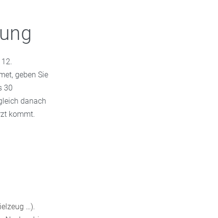
bung
112.
tmet, geben Sie
s 30
gleich danach
rzt kommt.
e
ielzeug …).