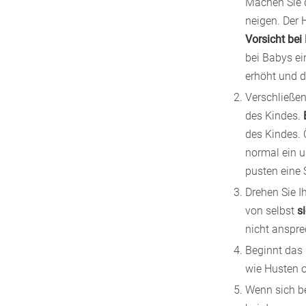
Machen Sie 
neigen. Der 
Vorsicht bei
bei Babys ei
erhöht und d
Verschließe
des Kindes.
des Kindes. 
normal ein u
pusten eine 
Drehen Sie I
von selbst
s
nicht ansprec
Beginnt das
wie Husten o
Wenn sich b