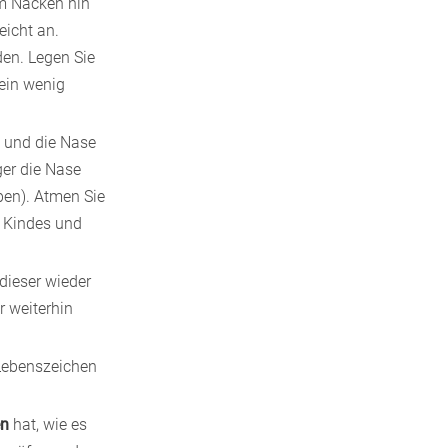
um Nacken hin
eicht an.
den. Legen Sie
 ein wenig
 und die Nase
ger die Nase
ben). Atmen Sie
s Kindes und
dieser wieder
r weiterhin
 Lebenszeichen
en
hat, wie es