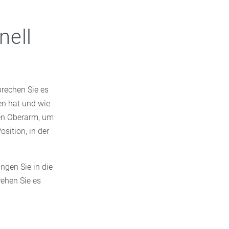
onal
sport vor und
nell
beiter der
rn an, falls
prechen Sie es
en hat und wie
 den Oberarm, um
sition, in der
ngen Sie in die
rehen Sie es