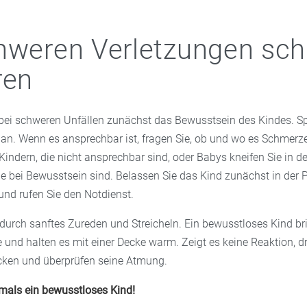
 mögliche Rückfragen!
aßenecke – das spart Zeit. Ist das geschulte Rettungsdienstpers
rnimmt es sofort die Versorgung, bereitet das Kind auf den Tran
hweren Verletzungen sch
rst auf, lassen Sie die Leitstelle das Gespräch beenden. Die Mitar
ankenhaus.
orten auch Ihre Fragen und leiten Sie für die Erste Hilfe bei Kinde
ren
.
e bei schweren Unfällen zunächst das Bewusstsein des Kindes. S
h an. Wenn es ansprechbar ist, fragen Sie, ob und wo es Schmerz
i Kindern, die nicht ansprechbar sind, oder Babys kneifen Sie in
e bei Bewusstsein sind. Belassen Sie das Kind zunächst in der Po
 und rufen Sie den Notdienst.
durch sanftes Zureden und Streicheln. Ein bewusstloses Kind bri
e und halten es mit einer Decke warm. Zeigt es keine Reaktion, d
cken und überprüfen seine Atmung.
emals ein bewusstloses Kind!