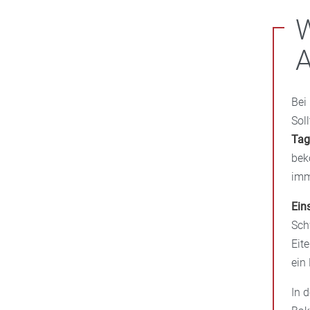
A
Bei
Sol
Tag
bek
imm
Ein
Sch
Eit
ein
In 