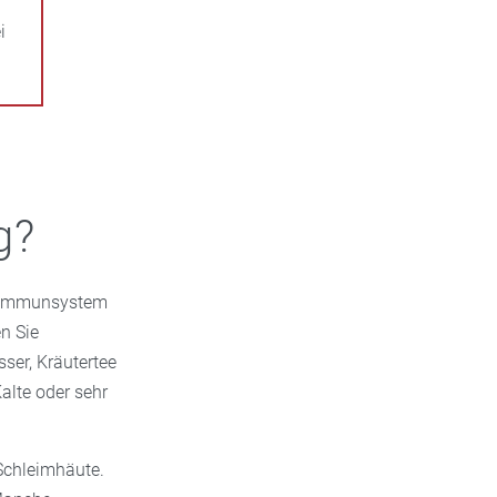
i
g?
s Immunsystem
n Sie
ser, Kräutertee
alte oder sehr
 Schleimhäute.