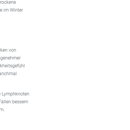
trockene
e im Winter
cken von
angenehmer
kheitsgefühl
manchmal
e Lymphknoten
Fällen bessern
um.