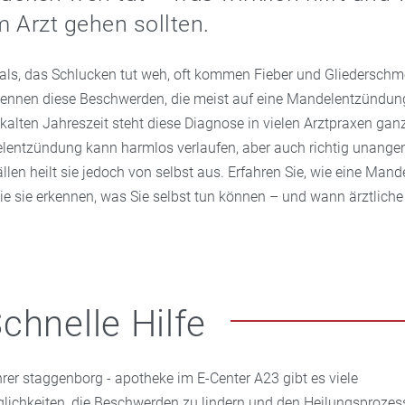
 Arzt gehen sollten.
als, das Schlucken tut weh, oft kommen Fieber und Gliedersch
ennen diese Beschwerden, die meist auf eine Mandelentzündun
kalten Jahreszeit steht diese Diagnose in vielen Arztpraxen gan
elentzündung kann harmlos verlaufen, aber auch richtig unang
llen heilt sie jedoch von selbst aus. Erfahren Sie, wie eine Ma
ie sie erkennen, was Sie selbst tun können – und wann ärztliche 
chnelle Hilfe
Ihrer staggenborg - apotheke im E-Center A23 gibt es viele
lichkeiten, die Beschwerden zu lindern und den Heilungsprozes