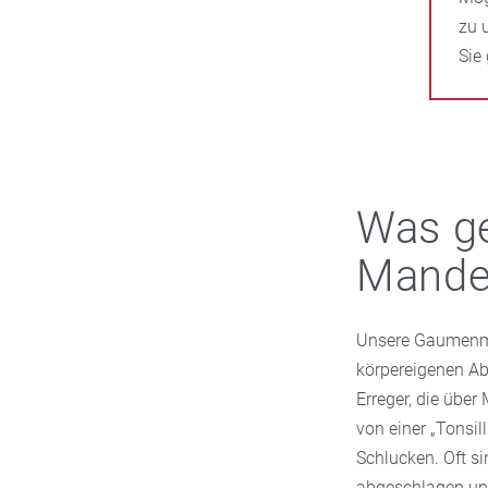
zu 
Sie
Was ge
Mande
Unsere Gaumenma
körpereigenen Ab
Erreger, die übe
von einer „Tonsil
Schlucken. Oft s
abgeschlagen und