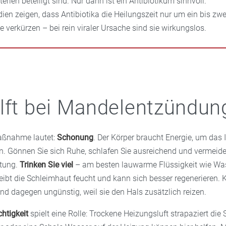
terien beteiligt sind. Nur dann ist ein Antibiotikum sinnvoll.
dien zeigen, dass Antibiotika die Heilungszeit nur um ein bis zwe
e verkürzen – bei rein viraler Ursache sind sie wirkungslos.
lft bei Mandelentzündun
aßnahme lautet:
Schonung
. Der Körper braucht Energie, um da
en. Gönnen Sie sich Ruhe, schlafen Sie ausreichend und vermeide
stung.
Trinken Sie viel
– am besten lauwarme Flüssigkeit wie Was
eibt die Schleimhaut feucht und kann sich besser regenerieren. K
nd dagegen ungünstig, weil sie den Hals zusätzlich reizen.
htigkeit
spielt eine Rolle: Trockene Heizungsluft strapaziert die