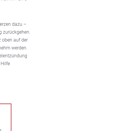
merzen dazu –
g zurückgehen.
z oben auf der
enehm werden.
ndelentzündung
Hilfe
s