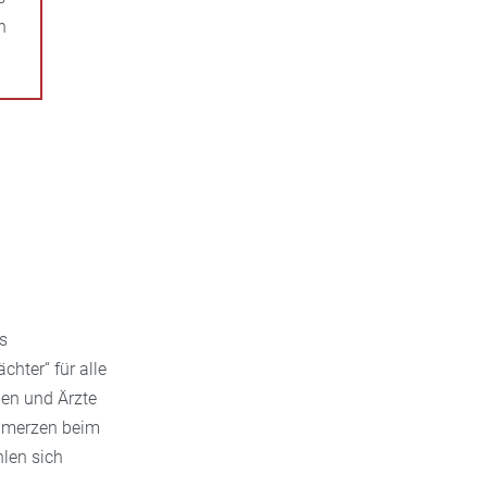
n
s
hter“ für alle
nen und Ärzte
schmerzen beim
hlen sich