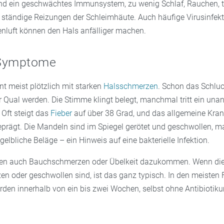
ind ein geschwächtes Immunsystem, zu wenig Schlaf, Rauchen, 
 ständige Reizungen der Schleimhäute. Auch häufige Virusinfekt
nluft können den Hals anfälliger machen.
 Symptome
nt meist plötzlich mit starken
Halsschmerzen
. Schon das Schlu
r Qual werden. Die Stimme klingt belegt, manchmal tritt ein un
 Oft steigt das
Fieber
auf über 38 Grad, und das allgemeine Kran
geprägt. Die Mandeln sind im Spiegel gerötet und geschwollen, 
gelbliche Beläge – ein Hinweis auf eine bakterielle Infektion.
nen auch Bauchschmerzen oder Übelkeit dazukommen. Wenn di
n oder geschwollen sind, ist das ganz typisch. In den meisten 
rden innerhalb von ein bis zwei Wochen, selbst ohne Antibiotik