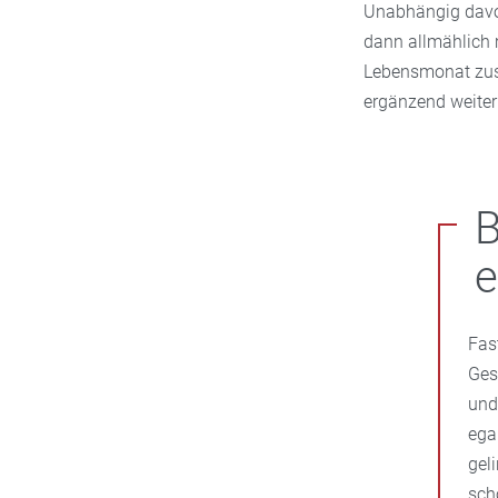
Unabhängig davo
dann allmählich 
Lebensmonat zusä
ergänzend weiter 
B
e
Fas
Ges
und
ega
gel
sch