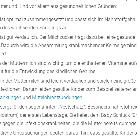
utter und Kind vor allem aus gesundheitlichen Gründen:
ist optimal zusammengesetzt und passt sich im Nährstoffgehal
n des wachsenden Säuglings an.
ist gut verdaulich. Der Milchzucker trägt dazu bei, eine gesunde
 Dadurch wird die Ansammlung krankmachender Keime geminde
ert.
n der Muttermilch sind wichtig, um die enthaltenen Vitamine a
t für die Entwicklung des kindlichen Gehirns.
 in der Muttermilch sind leicht verdaulich und spielen eine große
nfektionen. Darum leiden gestillte Kinder zum Beispiel seltener a
krankungen
und
Mittelohrentzündungen
.
sorgt für den sogenannten „Nestschutz“. Besonders nährstoffreic
lostrum) der ersten Lebenstage. Sie liefert dem Baby Schluck fü
 gegen die Infektionskrankheiten, die die Mutter bereits durchg
liche Untersuchungen deuten darauf hin, dass gestillte Kinder s