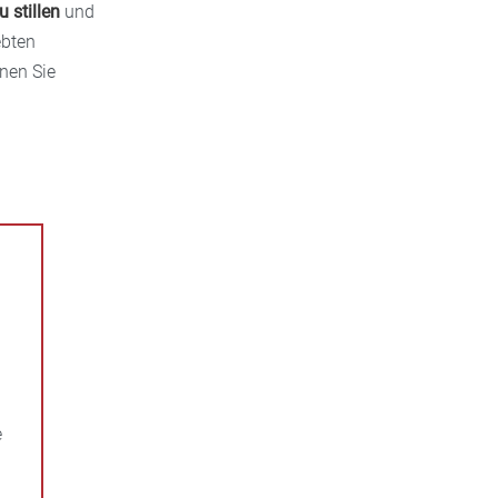
 stillen
und
ebten
nen Sie
e