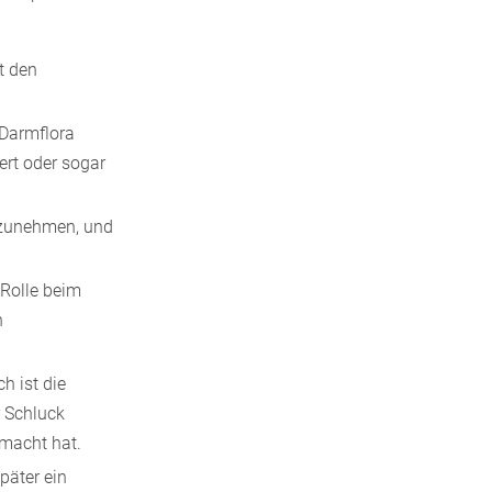
t den
 Darmflora
rt oder sogar
ufzunehmen, und
 Rolle beim
n
h ist die
r Schluck
emacht hat.
päter ein