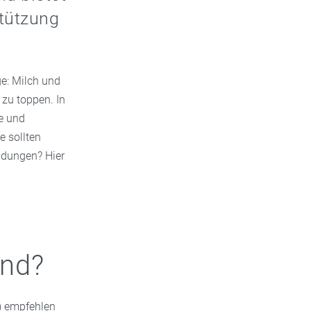
stützung
ge: Milch und
 zu toppen. In
he und
 sollten
ndungen? Hier
und?
) empfehlen