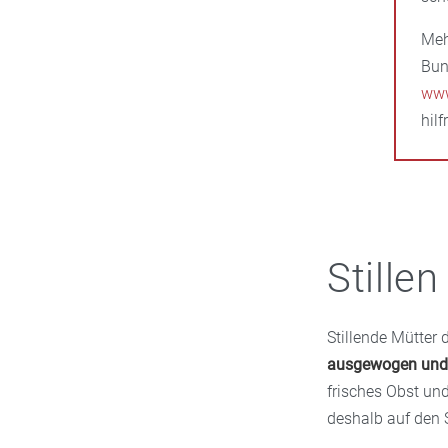
Meh
Bun
www
hil
Stille
Stillende Mütter 
ausgewogen und
frisches Obst un
deshalb auf den 