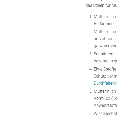
das Stillen für M
Muttermilch 
Bedürfnisse
Muttermilch 
aufzubauen.
ganz verhind
Fettsäuren i
besonders gu
Eiweißstoffe
Schutz vor I
Durchfaller
Muttermilch 
Vormilch (Ko
Abwehrstoffe
Wissenschaft