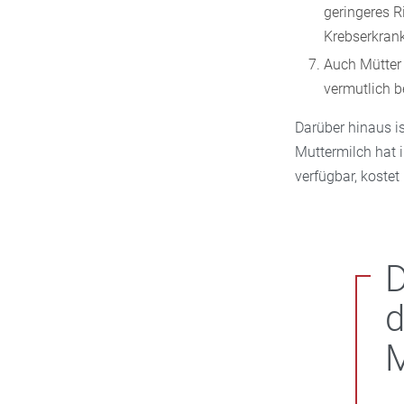
geringeres R
Krebserkrank
Auch Mütter 
vermutlich 
Darüber hinaus is
Muttermilch hat i
verfügbar, kostet
D
d
M