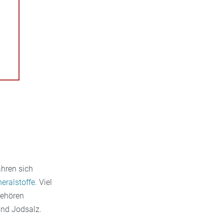
ähren sich
eralstoffe
. Viel
gehören
und Jodsalz.