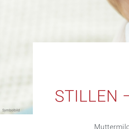
STILLEN 
Symbolbild
Muttermilc