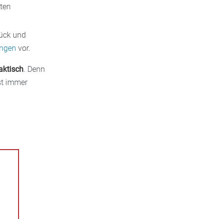
ten
rück und
ungen
vor.
aktisch
. Denn
st immer