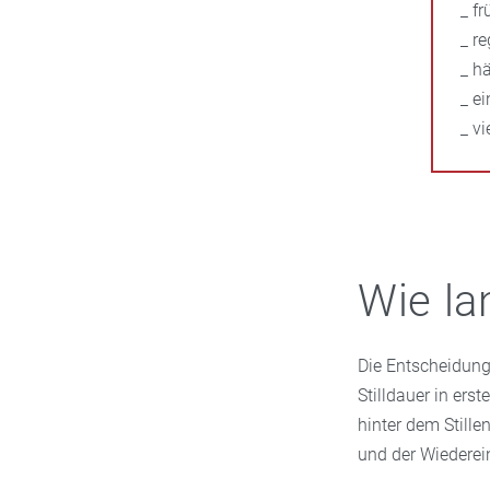
_ f
_ r
_ h
_ e
_ v
Wie la
Die Entscheidung 
Stilldauer in ers
hinter dem Stille
und der Wiederei